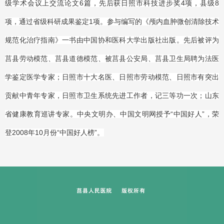
级学术会议上交流论文6篇，先后获日照市科技进步奖4项，县级8
项，通过省级科研成果鉴定1项。参与编写的《颅内血肿微创清除技术
规范化治疗指南》一书由中国协和医科大学出版社出版。先后被评为
莒县劳动模范、莒县道德模范、被莒县公安局、莒县卫生局聘为法医
学鉴定医学专家；日照市十大名医、日照市劳动模范、日照市有突出
贡献中青年专家，日照市卫生系统先进工作者，记三等功一次；山东
省健康教育巡讲专家。中央文明办、中国文明网授予“中国好人”，荣
登2008年10月份“中国好人榜”。